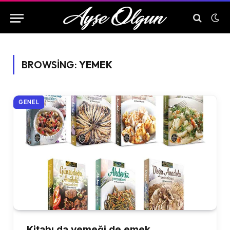
BROWSING:
YEMEK
GENEL
Kitabı da yemeği de emek