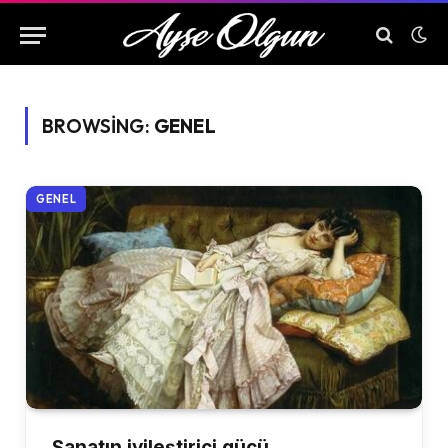
BROWSING:
GENEL
GENEL
Sanatın iyileştirici gücü