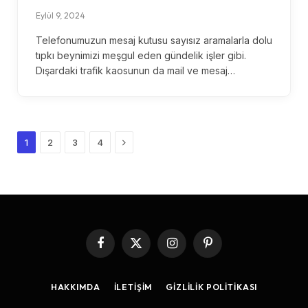
Eylül 9, 2024
Telefonumuzun mesaj kutusu sayısız aramalarla dolu
tıpkı beynimizi meşgul eden gündelik işler gibi.
Dışardaki trafik kaosunun da mail ve mesaj…
Next
1
2
3
4
Facebook
X
Instagram
Pinterest
(Twitter)
HAKKIMDA
İLETIŞIM
GIZLILIK POLITIKASI