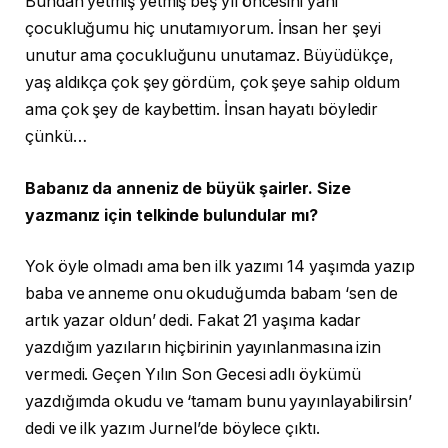
Bundan yetmiş yetmiş beş yıl öncesini yani
çocukluğumu hiç unutamıyorum. İnsan her şeyi
unutur ama çocukluğunu unutamaz. Büyüdükçe,
yaş aldıkça çok şey gördüm, çok şeye sahip oldum
ama çok şey de kaybettim. İnsan hayatı böyledir
çünkü…
Babanız da anneniz de büyük şairler. Size
yazmanız için telkinde bulundular mı?
Yok öyle olmadı ama ben ilk yazımı 14 yaşımda yazıp
baba ve anneme onu okuduğumda babam ‘sen de
artık yazar oldun’ dedi. Fakat 21 yaşıma kadar
yazdığım yazıların hiçbirinin yayınlanmasına izin
vermedi. Geçen Yılın Son Gecesi adlı öykümü
yazdığımda okudu ve ‘tamam bunu yayınlayabilirsin’
dedi ve ilk yazım Jurnel’de böylece çıktı.